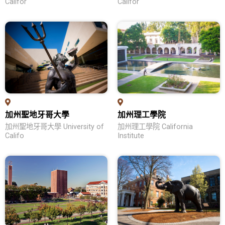
Califor
Califor
問答集
紐澳留學
各校列表
教育優勢
學位申請
熱門領域
加州聖地牙哥大學
加州理工學院
留學生活
加州聖地牙哥大學 University of
加州理工學院 California
Califo
Institute
問答集
加拿大留學
各校列表
教育優勢
學位申請