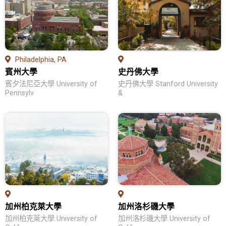
教育優勢
學位申請
熱門領域
Philadelphia, PA
賓州大學
史丹佛大學
留學生活
賓夕法尼亞大學 University of
史丹佛大學 Stanford University
問答集
Pennsylv
&
英國留學
各校列表
教育優勢
學位申請
熱門領域
加州柏克萊大學
加州洛杉磯大學
留學生活
加州柏克萊大學 University of
加州洛杉磯大學 University of