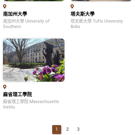
熱門領域
南加州大學
塔夫斯大學
留學生活
南加州大學 University of
塔夫斯大學 Tufts University
Southern
&nbs
問答集
新加坡留學
名校列表
教育優勢
學位申請
熱門領域
麻省理工學院
留學生活
麻省理工學院 Massachusetts
Institu
問答集
1
2
3