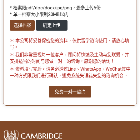
* 档案限pdf/doc/docx/jpg/png，最多上传5份
* 单一档案大小限制20MB以内
选择档案
确定上传
＊ 本公司将妥善保密您的资料，仅供留学谘询使用，请放心填
写。
＊ 我们非常重视每一位客户，顾问将快速及主动与您联繫，并
安排适当的时间与您做一对一的谘询，感谢您的洽询！
＊ 资料填写完后，请务必透过Line、WhatsApp、WeChat其中
一种方式跟我们进行确认，避免系统失误错失您的谘询机会。
免费一对一谘询