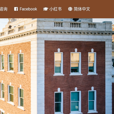
谘询
Facebook
小红书
简体中文