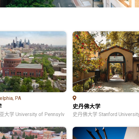
elphia, PA
学
史丹佛大学
 University of Pennsylv
史丹佛大学 Stanford Universit