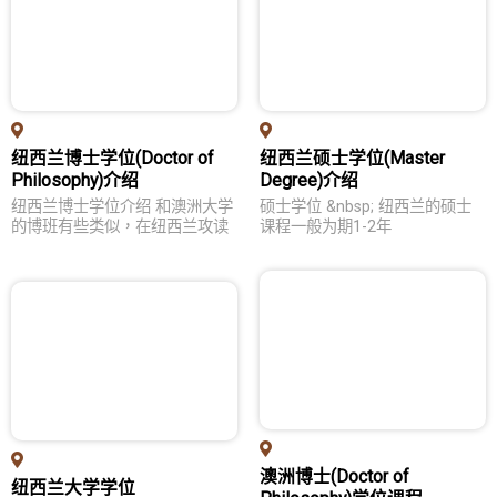
教育优势
学位申请
热门领域
纽西兰博士学位(Doctor of
纽西兰硕士学位(Master
留学生活
Philosophy)介绍
Degree)介绍
问答集
纽西兰博士学位介绍 和澳洲大学
硕士学位 &nbsp; 纽西兰的硕士
的博班有些类似，在纽西兰攻读
课程一般为期1-2年
英国留学
各校列表
教育优势
学位申请
热门领域
留学生活
澳洲博士(Doctor of
纽西兰大学学位