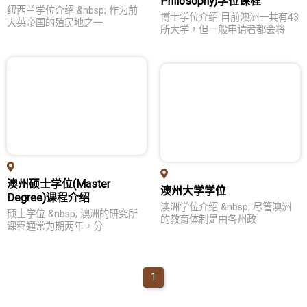
Philosophy)学位课程
问答集
纽西兰学位介绍 &nbsp; 作为前
博士学位介绍 目前澳洲一共有43
大英帝国的殖民地之一
所大学，但一般申请者都会将
纽澳留学
各校列表
教育优势
学位申请
热门领域
留学生活
澳州硕士学位(Master
问答集
澳州大学学位
Degree)课程介绍
澳洲学位介绍 &nbsp; 尽管澳洲
硕士学位 &nbsp; 澳洲的研究所
加拿大留学
的教育体制是由各州政
课程通常为期两年，分
各校列表
教育优势
1
学位申请