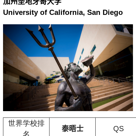
加州圣地牙哥大学
教育优势
University of California, San Diego
学位申请
热门领域
留学生活
问答集
英国留学
各校列表
教育优势
学位申请
热门领域
世界学校排
留学生活
QS
泰晤士
名