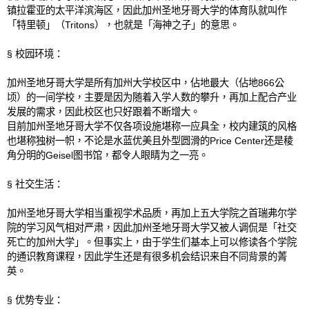
镇拉霍亚的太平洋滨海区，因此加州圣地牙哥大学的体育队就叫作
热门领域
「特里顿」（
Tritons
），也就是「海神之子」的意思。
留学生活
§
校园环境：
问答集
加州圣地牙哥大学是所有加州大学校区中，佔地最大（佔地
866
公
新加坡留学
顷）的一间学校，主要是因为随着入学人数的攀升，再加上配合产业
发展的需求，因此校区也只好跟着不断增大。
名校列表
目前加州圣地牙哥大学不仅各项设施堪称一应具全，校内建筑的风格
也堪称独树一帜，不论是水蓝优美且外型圆滑的
Price Center
还是稜
教育优势
角分明的
Geisel
图书馆，都令人眼睛为之一亮。
学位申请
§
社交生活：
热门领域
加州圣地牙哥大学相当重视学术品质，再加上五大学院之首瑞弗尔学
留学生活
院的学习风气相对严肃，因此加州圣地牙哥大学又被人调侃是「社交
死亡的加州大学」。但事实上，由于学生们基本上可以修读各个学院
问答集
的通识教育课程，因此学生还是有很多机会结识来自不同背景的菁
英。
§
优势专业：