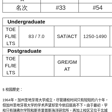
问答集
名次
#33
#54
纽澳留学
Undergraduate
各校列表
TOE
教育优势
FL/IE
83 / 7.0
SAT/ACT
1250-1490
学位申请
LTS
热门领域
Postgraduate
TOE
留学生活
GRE/GM
FL/IE
问答集
AT
LTS
加拿大留学
各校列表
§
校园歷史：
教育优势
1964
年，加州圣地牙哥大学成立，尽管建校时间只有短短的六十年，
但加州圣地牙哥大学的学术声望却至今依旧居高不下。由于最初，学
学位申请
校只有瑞弗尔学院和斯克里普斯海洋研究所，再加上校区又位于北城