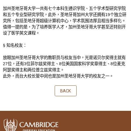
加州圣地牙哥大学一共有七个本科生通识学院、五个学术型研究学院
和五个专业型研究学院，此外，圣地牙哥加州大学还拥有
19
个独立研
究所，包括圣地牙哥超级计算机中心，学术氛围浓厚且相当多样化。
值得一提的是，为了培养医学人才，加州圣地牙哥大学甚至还特别开
设了医学英文课程。
§
知名校友：
放眼加州圣地牙哥大学的教职员与校友当中，光是诺贝尔奖得主就有
27
位，还有
3
位菲尔兹奖得主、
8
位美国国家科学奖章得主、
8
位麦克
阿瑟奖得主和两位普立兹奖得主。
此外，而台大校长管中闵也是加州圣地牙哥大学的校友之一。
BACK