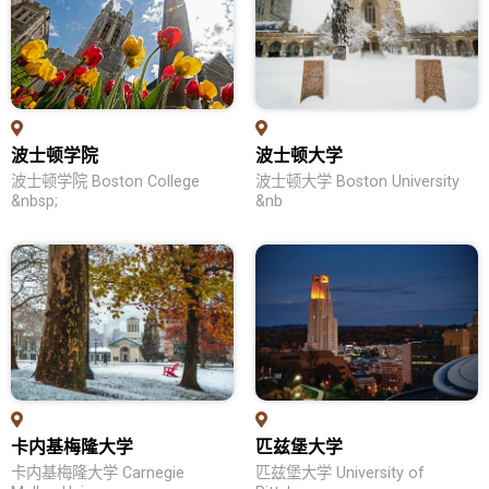
教育优势
学位申请
热门领域
波士顿学院
波士顿大学
留学生活
波士顿学院 Boston College
波士顿大学 Boston University
问答集
&nbsp;
&nb
英国留学
各校列表
教育优势
学位申请
热门领域
卡内基梅隆大学
匹兹堡大学
留学生活
卡内基梅隆大学 Carnegie
匹兹堡大学 University of