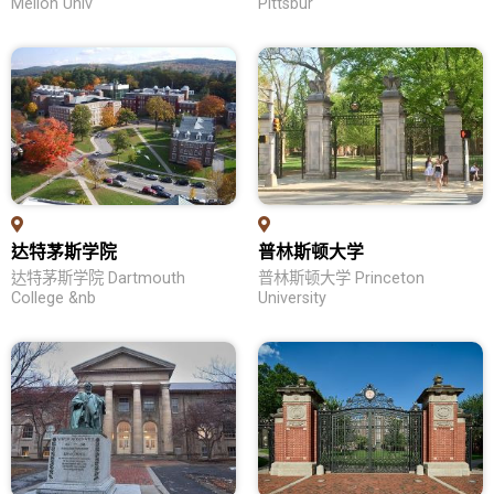
Mellon Univ
Pittsbur
问答集
纽澳留学
各校列表
教育优势
学位申请
热门领域
达特茅斯学院
普林斯顿大学
留学生活
达特茅斯学院 Dartmouth
普林斯顿大学 Princeton
College &nb
University
问答集
加拿大留学
各校列表
教育优势
学位申请