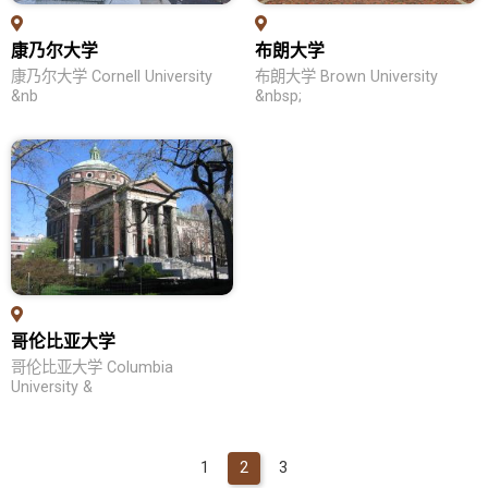
热门领域
康乃尔大学
布朗大学
留学生活
康乃尔大学 Cornell University
布朗大学 Brown University
&nb
&nbsp;
问答集
新加坡留学
名校列表
教育优势
学位申请
热门领域
哥伦比亚大学
留学生活
哥伦比亚大学 Columbia
University &
问答集
1
2
3